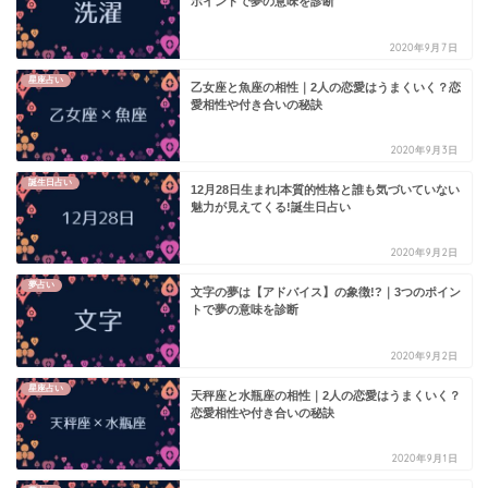
ポイントで夢の意味を診断
2020年9月7日
星座占い
乙女座と魚座の相性｜2人の恋愛はうまくいく？恋
愛相性や付き合いの秘訣
2020年9月3日
誕生日占い
12月28日生まれ|本質的性格と誰も気づいていない
魅力が見えてくる!誕生日占い
2020年9月2日
夢占い
文字の夢は【アドバイス】の象徴!?｜3つのポイン
トで夢の意味を診断
2020年9月2日
星座占い
天秤座と水瓶座の相性｜2人の恋愛はうまくいく？
恋愛相性や付き合いの秘訣
2020年9月1日