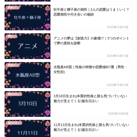
星座占い
牡牛座と獅子座の相性｜2人の恋愛はうまくいく？
恋愛相性や付き合いの秘訣
2020年10月19日
夢占い
アニメの夢は【創造力】の象徴!?｜3つのポイント
で夢の意味を診断
2020年10月15日
星座占い
水瓶座AB型｜性格の特徴や恋愛傾向7選（男性・
女性別）
2020年10月14日
誕生日占い
3月10日生まれ|本質的性格と誰も気づいていない
魅力が見えてくる!誕生日占い
2020年10月9日
誕生日占い
11月11日生まれ|本質的性格と誰も気づいていない
魅力が見えてくる!誕生日占い