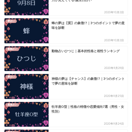
力が見えてくる!誕生日占い
2020年10月2日
夢占い
蜂の夢は【質】の象徴!?｜3つのポイントで夢の意
味を診断
2020年10月2日
動物占い
動物占いひつじ｜基本的性格と相性ランキング
2020年9月29日
夢占い
神様の夢は【チャンス】の象徴!?｜3つのポイント
で夢の意味を診断
2020年9月25日
星座占い
牡羊座O型｜性格の特徴や恋愛傾向7選（男性・女
性別）
2020年9月24日