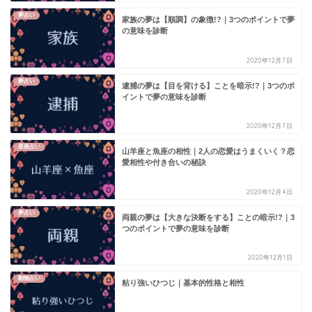
夢占い
家族の夢は【順調】の象徴!?｜3つのポイントで夢
の意味を診断
2020年12月7日
夢占い
逮捕の夢は【目を背ける】ことを暗示!?｜3つのポ
イントで夢の意味を診断
2020年12月7日
星座占い
山羊座と魚座の相性｜2人の恋愛はうまくいく？恋
愛相性や付き合いの秘訣
2020年12月4日
夢占い
両親の夢は【大きな決断をする】ことの暗示!?｜3
つのポイントで夢の意味を診断
2020年12月1日
動物占い
粘り強いひつじ｜基本的性格と相性