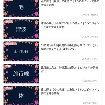
毛の夢は【自信】の象徴!?｜3つのポイントで夢の
意味を診断
2020年12月16日
夢占い
津波の夢は【心境の変化】の暗示!?｜3つのポイン
トで夢の意味を診断
2020年12月15日
誕生日占い
3月19日生まれ|本質的性格と誰も気づいていない
魅力が見えてくる!誕生日占い
2020年12月14日
手相
旅行線の見方｜特徴別に解説するビジュアル手相
占い
2020年12月11日
夢占い
体の夢は【今の状況】の象徴!?｜3つのポイントで
夢の意味を診断
2020年12月8日