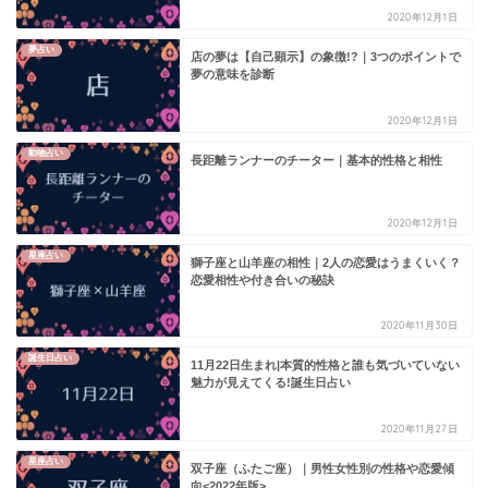
2020年12月1日
夢占い
店の夢は【自己顕示】の象徴!?｜3つのポイントで
夢の意味を診断
2020年12月1日
動物占い
長距離ランナーのチーター｜基本的性格と相性
2020年12月1日
星座占い
獅子座と山羊座の相性｜2人の恋愛はうまくいく？
恋愛相性や付き合いの秘訣
2020年11月30日
誕生日占い
11月22日生まれ|本質的性格と誰も気づいていない
魅力が見えてくる!誕生日占い
2020年11月27日
星座占い
双子座（ふたご座）｜男性女性別の性格や恋愛傾
向<2022年版>