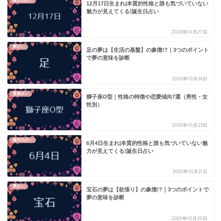
誕生日占い
12月17日生まれ|本質的性格と誰も気づいていない
魅力が見えてくる!誕生日占い
2020年10月27日
夢占い
足の夢は【生活の基盤】の象徴!?｜3つのポイント
で夢の意味を診断
2020年10月26日
星座占い
獅子座O型｜性格の特徴や恋愛傾向7選（男性・女
性別）
2020年10月23日
誕生日占い
6月4日生まれ|本質的性格と誰も気づいていない魅
力が見えてくる!誕生日占い
2020年10月21日
夢占い
宝石の夢は【欲張り】の象徴!?｜3つのポイントで
夢の意味を診断
2020年10月20日