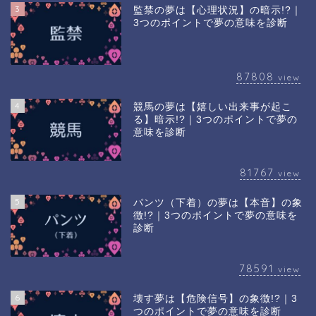
3
監禁の夢は【心理状況】の暗示!?｜
3つのポイントで夢の意味を診断
87808
view
4
競馬の夢は【嬉しい出来事が起こ
る】暗示!?｜3つのポイントで夢の
意味を診断
81767
view
5
パンツ（下着）の夢は【本音】の象
徴!?｜3つのポイントで夢の意味を
診断
78591
view
6
壊す夢は【危険信号】の象徴!?｜3
つのポイントで夢の意味を診断