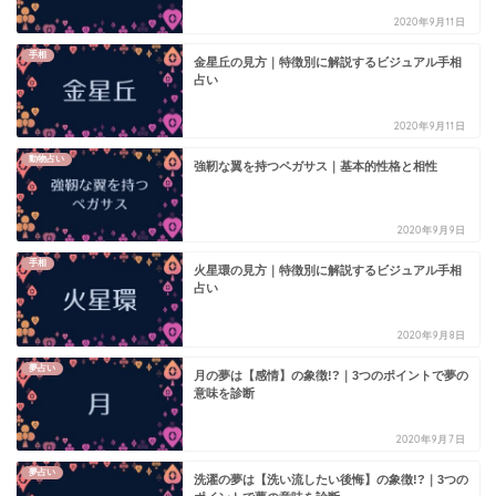
2020年9月11日
手相
金星丘の見方｜特徴別に解説するビジュアル手相
占い
2020年9月11日
動物占い
強靭な翼を持つペガサス｜基本的性格と相性
2020年9月9日
手相
火星環の見方｜特徴別に解説するビジュアル手相
占い
2020年9月8日
夢占い
月の夢は【感情】の象徴!?｜3つのポイントで夢の
意味を診断
2020年9月7日
夢占い
洗濯の夢は【洗い流したい後悔】の象徴!?｜3つの