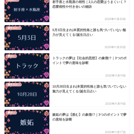
射手座と水瓶座の相性｜2人の恋愛はうまくいく？
恋愛相性や付き合いの秘訣
2020年11月20日
誕生日占い
5月3日生まれ|本質的性格と誰も気づいていない魅
力が見えてくる!誕生日占い
2020年11月20日
夢占い
トラックの夢は【社会的思想】の象徴!?｜3つのポ
イントで夢の意味を診断
2020年11月19日
誕生日占い
10月28日生まれ|本質的性格と誰も気づいていない
魅力が見えてくる!誕生日占い
2020年11月19日
夢占い
嫉妬の夢は【羨む】の象徴!?｜3つのポイントで夢
の意味を診断
2020年11月17日