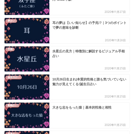
2020年11月27日
夢占い
耳の夢は【いい知らせ】の予兆!?｜3つのポイント
で夢の意味を診断
2020年11月26日
手相
水星丘の見方｜特徴別に解説するビジュアル手相
占い
2020年11月25日
誕生日占い
10月26日生まれ|本質的性格と誰も気づいていない
魅力が見えてくる!誕生日占い
2020年11月25日
動物占い
大きな志をもった猿｜基本的性格と相性
2020年11月25日
星座占い