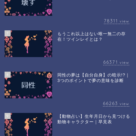
78311
view
7
もうこれ以上はない唯一無二の存
在！ツインレイとは？
66371
view
8
同性の夢は【自分自身】の暗示!?｜
3つのポイントで夢の意味を診断
66263
view
9
【動物占い】生年月日から見つける
動物キャラクター｜早見表