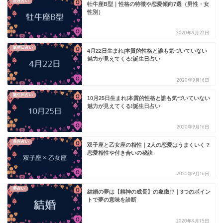
星座占い
牡牛座B型｜性格の特徴や恋愛傾向7選（男性・女
性別）
2020年9月23日
誕生日占い
4月22日生まれ|本質的性格と誰も気づいていない
魅力が見えてくる!誕生日占い
2020年9月16日
誕生日占い
10月25日生まれ|本質的性格と誰も気づいていない
魅力が見えてくる!誕生日占い
2020年9月16日
星座占い
双子座と乙女座の相性｜2人の恋愛はうまくいく？
恋愛相性や付き合いの秘訣
2020年9月16日
夢占い
結婚の夢は【精神の成長】の象徴!?｜3つのポイン
トで夢の意味を診断
2020年9月15日