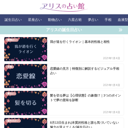
誕生日占い
星座占い
動物占い
六星占術
夢占い
手相
血液型
アリスの誕生日占い
動物占い
我が道を行くライオン｜基本的性格と相性
2021年1月4日
手相
恋愛線の見方｜特徴別に解説するビジュアル手相
占い
2021年1月4日
夢占い
髪を切る夢は【心理状態】の象徴!?｜3つのポイン
トで夢の意味を診断
2021年1月4日
誕生日占い
8月13日生まれ|本質的性格と誰も気づいていない
魅力が見えてくる!誕生日占い