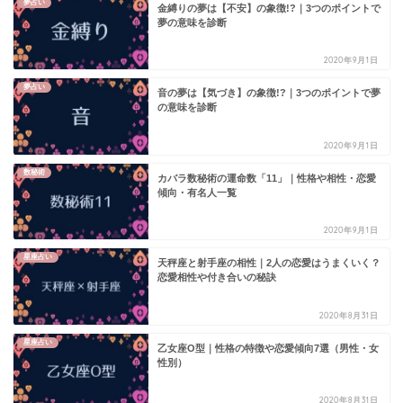
夢占い
金縛りの夢は【不安】の象徴!?｜3つのポイントで
夢の意味を診断
2020年9月1日
夢占い
音の夢は【気づき】の象徴!?｜3つのポイントで夢
の意味を診断
2020年9月1日
数秘術
カバラ数秘術の運命数「11」｜性格や相性・恋愛
傾向・有名人一覧
2020年9月1日
星座占い
天秤座と射手座の相性｜2人の恋愛はうまくいく？
恋愛相性や付き合いの秘訣
2020年8月31日
星座占い
乙女座O型｜性格の特徴や恋愛傾向7選（男性・女
性別）
2020年8月31日