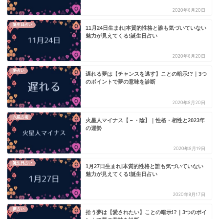
2020年8月20日
誕生日占い
11月24日生まれ|本質的性格と誰も気づいていない
魅力が見えてくる!誕生日占い
2020年8月20日
夢占い
遅れる夢は【チャンスを逃す】ことの暗示!?｜3つ
のポイントで夢の意味を診断
2020年8月20日
六星占術
火星人マイナス【－・陰】｜性格・相性と2023年
の運勢
2020年8月19日
誕生日占い
1月27日生まれ|本質的性格と誰も気づいていない
魅力が見えてくる!誕生日占い
2020年8月17日
夢占い
拾う夢は【愛されたい】ことの暗示!?｜3つのポイ