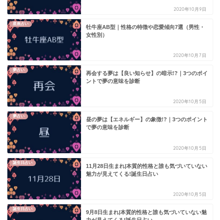
2020年10月9日
星座占い
牡牛座AB型｜性格の特徴や恋愛傾向7選（男性・
女性別）
2020年10月7日
夢占い
再会する夢は【良い知らせ】の暗示!?｜3つのポイ
ントで夢の意味を診断
2020年10月5日
夢占い
昼の夢は【エネルギー】の象徴!?｜3つのポイント
で夢の意味を診断
2020年10月5日
誕生日占い
11月28日生まれ|本質的性格と誰も気づいていない
魅力が見えてくる!誕生日占い
2020年10月5日
誕生日占い
9月8日生まれ|本質的性格と誰も気づいていない魅