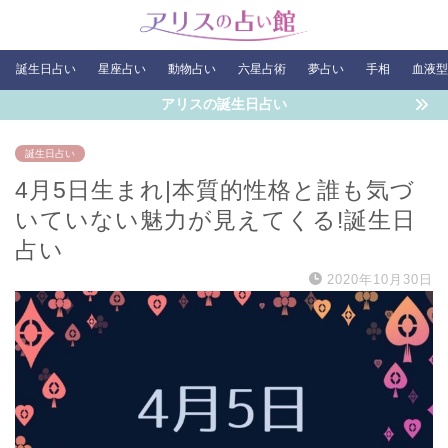
誕生日占い
星座占い
動物占い
六星占術
夢占い
手相
血液型
アリスの誕生日占い
誕生日占い
4月5日生まれ|本質的性格と誰も気づ
いていない魅力が見えてくる!誕生日
占い
2020年10月30日