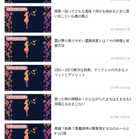
スピリチュアル
因果一如ってどんな意味？何かを始めるときに思
い出したい仏教の教え
2018年8月21日
スピリチュアル
霊が乗り移りやすい霊媒体質とは？その特徴と改
善方法
2018年8月21日
スピリチュアル
1回1～2分で絶大な効果。ディクシャの大きなメ
リットとデメリット
2018年7月26日
スピリチュアル
困った時の神頼み！かんながらたまちはえませを2
回唱えるおまじない
2018年7月26日
スピリチュアル
異端？粗暴？悪魔崇拝が重要視する11のルールと
9つの罪