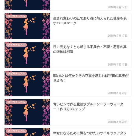
2018年7月17日
スピリチュアル
生まれ変わりの証であり魂に与えられた使命を表
すバースマーク
2018年7月17日
スピリチュアル
目に見えなくとも感じる不具合・不調・悪意の真
の正体は邪気
2018年7月17日
スピリチュアル
5次元とは何か？その存在を感じれば宇宙の真実が
見える！
2018年6月30日
スピリチュアル
青いビンで作る魔法水ブルーソーラーウォータ
ー！作り方3ステップ
2018年6月30日
スピリチュアル
幸せになるために気をつけたいサイキックアタッ