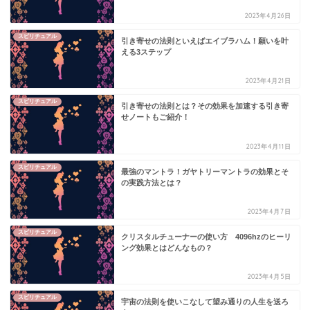
2023年4月26日
スピリチュアル
引き寄せの法則といえばエイブラハム！願いを叶
える3ステップ
2023年4月21日
スピリチュアル
引き寄せの法則とは？その効果を加速する引き寄
せノートもご紹介！
2023年4月11日
スピリチュアル
最強のマントラ！ガヤトリーマントラの効果とそ
の実践方法とは？
2023年4月7日
スピリチュアル
クリスタルチューナーの使い方 4096hzのヒーリ
ング効果とはどんなもの？
2023年4月5日
スピリチュアル
宇宙の法則を使いこなして望み通りの人生を送ろ