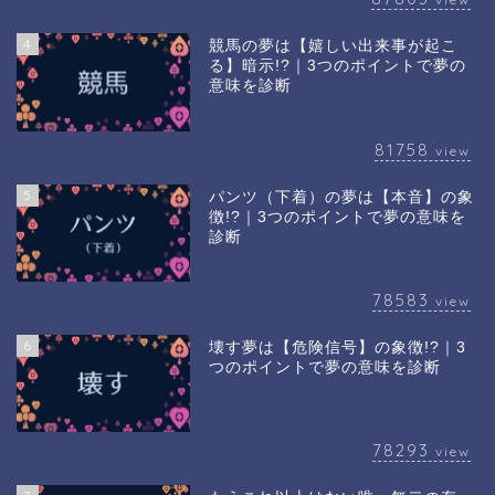
4
競馬の夢は【嬉しい出来事が起こ
る】暗示!?｜3つのポイントで夢の
意味を診断
81758
view
5
パンツ（下着）の夢は【本音】の象
徴!?｜3つのポイントで夢の意味を
診断
78583
view
6
壊す夢は【危険信号】の象徴!?｜3
つのポイントで夢の意味を診断
78293
view