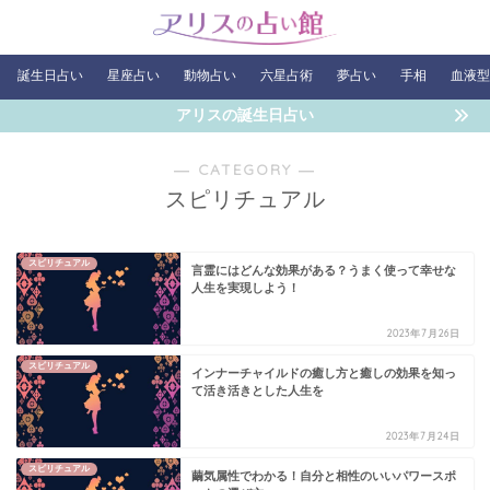
誕生日占い
星座占い
動物占い
六星占術
夢占い
手相
血液型
アリスの誕生日占い
― CATEGORY ―
スピリチュアル
スピリチュアル
言霊にはどんな効果がある？うまく使って幸せな
人生を実現しよう！
2023年7月26日
スピリチュアル
インナーチャイルドの癒し方と癒しの効果を知っ
て活き活きとした人生を
2023年7月24日
スピリチュアル
繭気属性でわかる！自分と相性のいいパワースポ