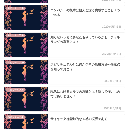
スピリチュアル
エンパシーの根本は他人と深く共感すること１つ
である
2023年5月12日
スピリチュアル
知らないうちにあなたもやっているかも！チャネ
リングの真実とは？
2023年5月10日
スピリチュアル
スピリチュアルとは何か？その活用方法や注意点
を知っておこう
2023年5月1日
スピリチュアル
現代におけるカルマの意味とは？決して怖いもの
ではありません！
2023年5月1日
スピリチュアル
サイキックは能動的な５感の拡張である