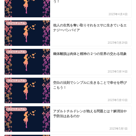
う！
2023年4月4日
スピリチュアル
他人の生気を奪い取りそれをエサに生きているエ
ナジーバンパイア
2023年3月29日
スピリチュアル
幽体離脱は肉体と精神の２つの世界の交わる現象
2023年3月14日
スピリチュアル
空白の法則でシンプルに生きることで幸せを呼び
こもう！
2023年3月10日
スピリチュアル
アダルトチルドレンが抱える問題とは？解消法や
予防法はあるのか
2023年3月1日