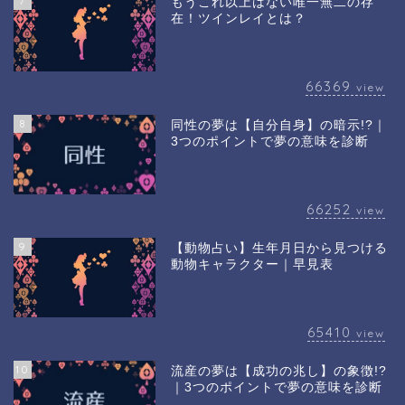
7
もうこれ以上はない唯一無二の存
在！ツインレイとは？
66369
view
8
同性の夢は【自分自身】の暗示!?｜
3つのポイントで夢の意味を診断
66252
view
9
【動物占い】生年月日から見つける
動物キャラクター｜早見表
65410
view
10
流産の夢は【成功の兆し】の象徴!?
｜3つのポイントで夢の意味を診断