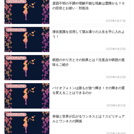
スピリチュアル
原因不明の不調や理解不能な現象は霊障かも？そ
の症状とお祓い・対処法
2023年6月27日
スピリチュアル
潜在意識を活用して望み通りの人生を手に入れよ
う！
2023年6月23日
スピリチュアル
瞑想のやり方とその効果とは？注意点や瞑想の意
味もご紹介
2023年6月22日
スピリチュアル
バイオフォトンは誰もが放つ輝き！その輝きの質
を変えることはできるのか
2023年6月21日
スピリチュアル
幸福と世界が広がるワンネスとは？スピリチュア
ルとワンネスの関係
2023年5月19日