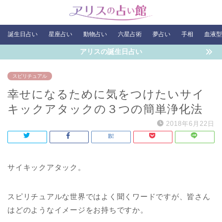
誕生日占い
星座占い
動物占い
六星占術
夢占い
手相
血液型
アリスの誕生日占い
スピリチュアル
幸せになるために気をつけたいサイ
キックアタックの３つの簡単浄化法
2018年6月22日
サイキックアタック。
スピリチュアルな世界ではよく聞くワードですが、皆さん
はどのようなイメージをお持ちですか。