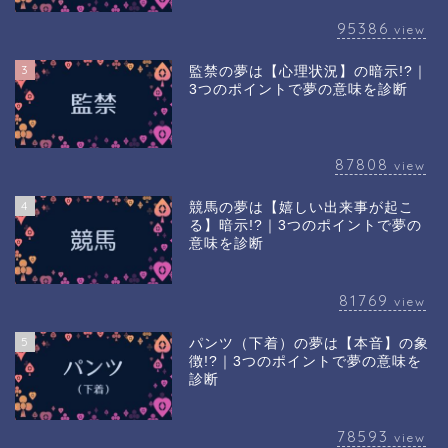
95386
view
3
監禁の夢は【心理状況】の暗示!?｜
3つのポイントで夢の意味を診断
87808
view
4
競馬の夢は【嬉しい出来事が起こ
る】暗示!?｜3つのポイントで夢の
意味を診断
81769
view
5
パンツ（下着）の夢は【本音】の象
徴!?｜3つのポイントで夢の意味を
診断
78593
view