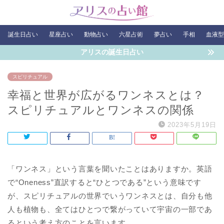
誕生日占い
星座占い
動物占い
六星占術
夢占い
手相
血液型
アリスの誕生日占い
スピリチュアル
幸福と世界が広がるワンネスとは？
スピリチュアルとワンネスの関係
2023年5月19日
「ワンネス」という言葉を聞いたことはありますか。英語
で“Oneness”直訳すると“ひとつである”という意味です
が、スピリチュアルの世界でいうワンネスとは、自分も他
人も植物も、全てはひとつで繋がっていて宇宙の一部であ
るという考え方のことを言います。