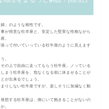
夫婦」のような相性です。
る事が得意な牡羊座と、安定した堅実な性格ながら
羊座。
頑張って付いていっている牡牛座のように見えます
ょう。
、その上で自由に走ってもらう牡牛座。ノッている
てしまう牡羊座を、危なくなる前に休ませることが
ことが出来るでしょう。
あまりしない牡牛座ですが、楽しそうに加減なく動
を発想する牡羊座は、側にいて飽きることがないの
うか。