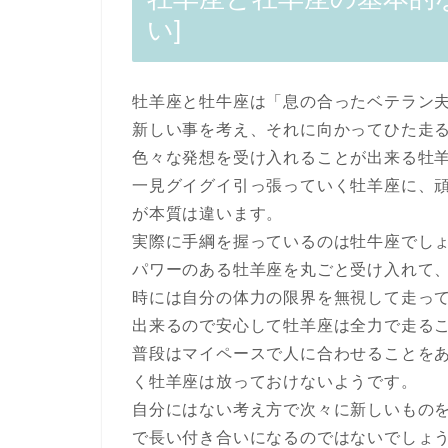
い]
牡羊座と牡牛座は「息の合ったベテラン
新しい事を考え、それに向かってひた走
色々な発想を受け入れることが出来る牡
一見グイグイ引っ張っていく牡羊座に、
が本質は違います。
実際に手綱を握っているのは牡牛座でし
パワーのある牡羊座を丸ごと受け入れて
時には自分の体力の限界を無視して走っ
出来るので安心して牡羊座は全力で走る
普段はマイペースで人に合わせることを
く牡羊座は放っておけないようです。
自分にはない考え方で次々に新しいもの
で長い付き合いになるのではないでしょ