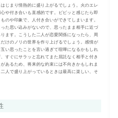
にはじまり情熱的に盛り上がるでしょう。火のエレ
関心や付き合いも直感的です。ビビッと感じたら即
るものや印象で、人付き合いができてしまいます。
きった思い込みがないので、思ったまま相手に近づ
あります。こうした二人が恋愛関係になったら、周
人だけのノリの世界を作り上げるでしょう。感情が
お互い思ったことを言い過ぎて喧嘩になるかもしれ
ず、すぐにサラッと忘れてまた屈託なく相手と付き
ろがあるため、将来的な約束には不向きかもしれま
、二人で盛り上がっているときは最高に楽しい、そ
性