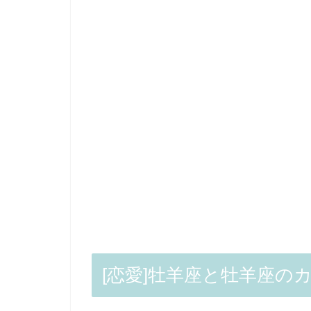
[恋愛]牡羊座と牡羊座の