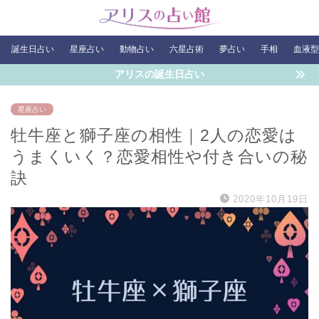
誕生日占い
星座占い
動物占い
六星占術
夢占い
手相
血液型
アリスの誕生日占い
星座占い
牡牛座と獅子座の相性｜2人の恋愛は
うまくいく？恋愛相性や付き合いの秘
訣
2020年10月19日