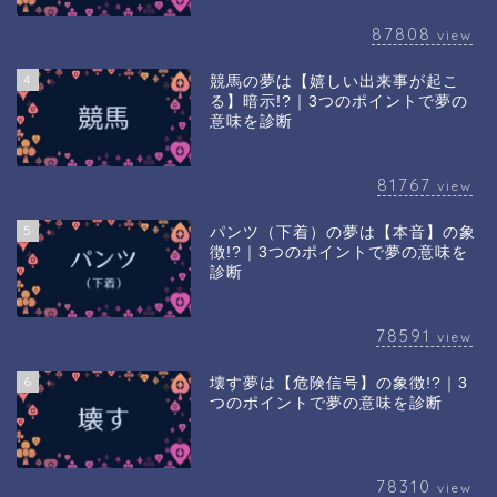
87808
view
4
競馬の夢は【嬉しい出来事が起こ
る】暗示!?｜3つのポイントで夢の
意味を診断
81767
view
5
パンツ（下着）の夢は【本音】の象
徴!?｜3つのポイントで夢の意味を
診断
78591
view
6
壊す夢は【危険信号】の象徴!?｜3
つのポイントで夢の意味を診断
78310
view