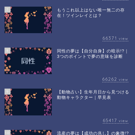
7
もうこれ以上はない唯一無二の存
在！ツインレイとは？
66371
view
8
同性の夢は【自分自身】の暗示!?｜
3つのポイントで夢の意味を診断
66262
view
9
【動物占い】生年月日から見つける
動物キャラクター｜早見表
65417
view
10
流産の夢は【成功の兆し】の象徴!?