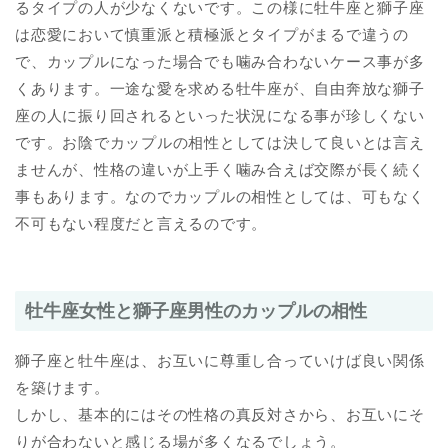
るタイプの人が少なくないです。この様に牡牛座と獅子座
は恋愛において慎重派と積極派とタイプがまるで違うの
で、カップルになった場合でも噛み合わないケース事が多
くあります。一途な愛を求める牡牛座が、自由奔放な獅子
座の人に振り回されるといった状況になる事が珍しくない
です。お陰でカップルの相性としては決して良いとは言え
ませんが、性格の違いが上手く噛み合えば交際が長く続く
事もあります。なのでカップルの相性としては、可もなく
不可もない程度だと言えるのです。
牡牛座女性と獅子座男性のカップルの相性
獅子座と牡牛座は、お互いに尊重し合っていけば良い関係
を築けます。
しかし、基本的にはその性格の真反対さから、お互いにそ
りが合わないと感じる場が多くなるでしょう。