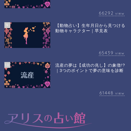
66292
view
9
【動物占い】生年月日から見つける
動物キャラクター｜早見表
65439
view
10
流産の夢は【成功の兆し】の象徴!?
｜3つのポイントで夢の意味を診断
61448
view