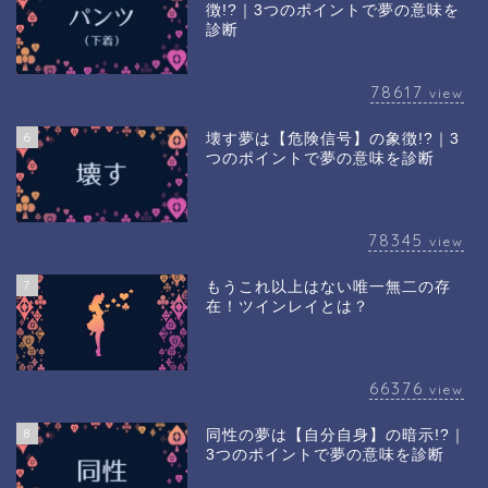
徴!?｜3つのポイントで夢の意味を
診断
78617
view
6
壊す夢は【危険信号】の象徴!?｜3
つのポイントで夢の意味を診断
78345
view
7
もうこれ以上はない唯一無二の存
在！ツインレイとは？
66376
view
8
同性の夢は【自分自身】の暗示!?｜
3つのポイントで夢の意味を診断