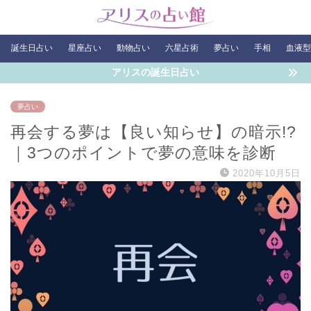
誕生日占い
星座占い
動物占い
六星占術
夢占い
手相
血液型
アリスの誕生日占い
夢占い
再会する夢は【良い知らせ】の暗示!?
｜3つのポイントで夢の意味を診断
2020年10月5日