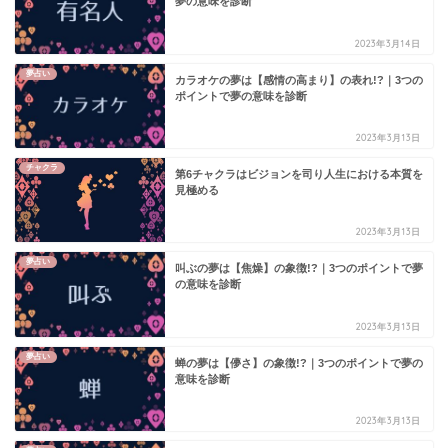
夢の意味を診断
2023年3月14日
夢占い
カラオケの夢は【感情の高まり】の表れ!?｜3つの
ポイントで夢の意味を診断
2023年3月13日
チャクラ
第6チャクラはビジョンを司り人生における本質を
見極める
2023年3月13日
夢占い
叫ぶの夢は【焦燥】の象徴!?｜3つのポイントで夢
の意味を診断
2023年3月13日
夢占い
蝉の夢は【儚さ】の象徴!?｜3つのポイントで夢の
意味を診断
2023年3月13日