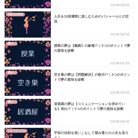
2023年4月5日
高次元の存在
人生を10倍濃密に楽しむためのバシャールとの交
流
2023年4月5日
夢占い
授業の夢は【義務】の象徴!?｜3つのポイントで夢
の意味を診断
2023年4月5日
夢占い
空き巣の夢は【問題解決】の暗示!?｜3つのポイン
トで夢の意味を診断
2023年4月5日
夢占い
居酒屋の夢は【コミュニケーションを求めてい
る】表れ!?｜3つのポイントで夢の意味を診断
2023年4月5日
スピリチュアル
宇宙の法則を使いこなして望み通りの人生を送ろ
う！