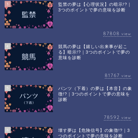
3
監禁の夢は【心理状況】の暗示!?｜
3つのポイントで夢の意味を診断
87808
view
4
競馬の夢は【嬉しい出来事が起こ
る】暗示!?｜3つのポイントで夢の
意味を診断
81767
view
5
パンツ（下着）の夢は【本音】の象
徴!?｜3つのポイントで夢の意味を
診断
78592
view
6
壊す夢は【危険信号】の象徴!?｜3
つのポイントで夢の意味を診断