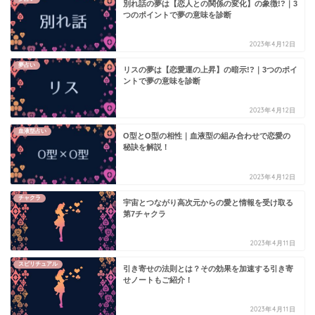
別れ話の夢は【恋人との関係の変化】の象徴!?｜3
つのポイントで夢の意味を診断
2023年4月12日
夢占い
リスの夢は【恋愛運の上昇】の暗示!?｜3つのポイ
ントで夢の意味を診断
2023年4月12日
血液型占い
O型とO型の相性｜血液型の組み合わせで恋愛の
秘訣を解説！
2023年4月12日
チャクラ
宇宙とつながり高次元からの愛と情報を受け取る
第7チャクラ
2023年4月11日
スピリチュアル
引き寄せの法則とは？その効果を加速する引き寄
せノートもご紹介！
2023年4月11日