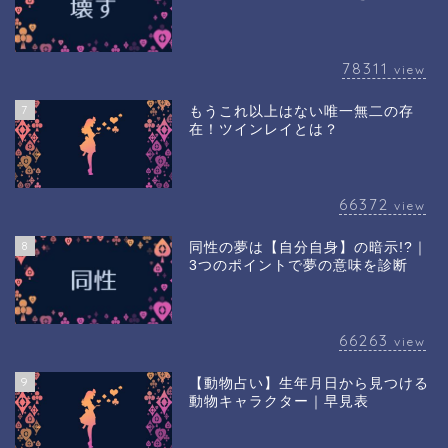
78311
view
7
もうこれ以上はない唯一無二の存
在！ツインレイとは？
66372
view
8
同性の夢は【自分自身】の暗示!?｜
3つのポイントで夢の意味を診断
66263
view
9
【動物占い】生年月日から見つける
動物キャラクター｜早見表