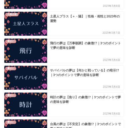
2023年3月8日
六星占術
土星人プラス【＋・陽】｜性格・相性と2023年の
運勢
2023年3月7日
夢占い
飛行の夢は【万事順調】の象徴!?｜3つのポイント
で夢の意味を診断
2023年3月6日
夢占い
サバイバルの夢は【何かと戦っている】の暗示!?
｜3つのポイントで夢の意味を診断
2023年3月6日
夢占い
時計の夢は【焦り】の象徴!?｜3つのポイントで夢
の意味を診断
2023年3月6日
夢占い
台風の夢は【不安定】の象徴!?｜3つのポイントで