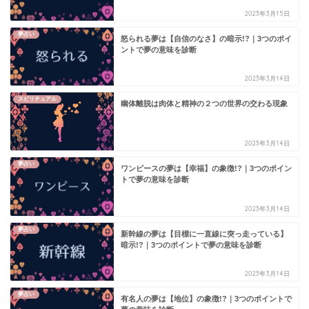
2023年3月15日
夢占い
怒られる夢は【自信のなさ】の暗示!?｜3つのポイ
ントで夢の意味を診断
2023年3月14日
スピリチュアル
幽体離脱は肉体と精神の２つの世界の交わる現象
2023年3月14日
夢占い
ワンピースの夢は【幸福】の象徴!?｜3つのポイン
トで夢の意味を診断
2023年3月14日
夢占い
新幹線の夢は【目標に一直線に突っ走っている】
暗示!?｜3つのポイントで夢の意味を診断
2023年3月14日
夢占い
有名人の夢は【地位】の象徴!?｜3つのポイントで