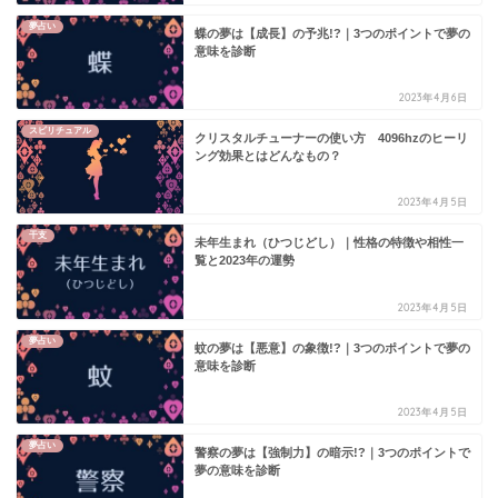
夢占い
蝶の夢は【成長】の予兆!?｜3つのポイントで夢の
意味を診断
2023年4月6日
スピリチュアル
クリスタルチューナーの使い方 4096hzのヒーリ
ング効果とはどんなもの？
2023年4月5日
干支
未年生まれ（ひつじどし）｜性格の特徴や相性一
覧と2023年の運勢
2023年4月5日
夢占い
蚊の夢は【悪意】の象徴!?｜3つのポイントで夢の
意味を診断
2023年4月5日
夢占い
警察の夢は【強制力】の暗示!?｜3つのポイントで
夢の意味を診断