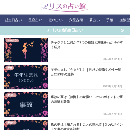
誕生日占い
星座占い
動物占い
六星占術
夢占い
手相
血液型
アリスの誕生日占い
チャクラ
チャクラとは何か？7つの種類と意味をわかりやす
く紹介
2023年4月14日
干支
午年生まれ（うまどし）｜性格の特徴や相性一覧
と2023年の運勢
2023年4月14日
夢占い
事故の夢は【後悔】の象徴!?｜3つのポイントで夢
の意味を診断
2023年4月14日
夢占い
狐の夢は【騙される】ことの暗示!?｜3つのポイン
トで夢の意味を診断