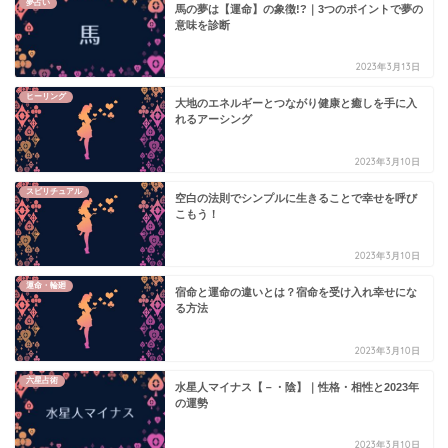
夢占い
馬の夢は【運命】の象徴!?｜3つのポイントで夢の
意味を診断
2023年3月13日
ヒーリング
大地のエネルギーとつながり健康と癒しを手に入
れるアーシング
2023年3月10日
スピリチュアル
空白の法則でシンプルに生きることで幸せを呼び
こもう！
2023年3月10日
運命・輪廻
宿命と運命の違いとは？宿命を受け入れ幸せにな
る方法
2023年3月10日
六星占術
水星人マイナス【－・陰】｜性格・相性と2023年
の運勢
2023年3月10日