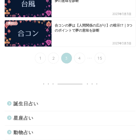
夢の意味を診断
2023年3月3日
夢占い
合コンの夢は【人間関係の広がり】の暗示!?｜3つ
のポイントで夢の意味を診断
2023年3月3日
...
1
2
3
4
15
誕生日占い
星座占い
動物占い