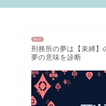
夢占い
刑務所の夢は【束縛】の
夢の意味を診断