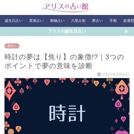
誕生日占い
星座占い
動物占い
六星占術
夢占い
手相
血液型
アリスの誕生日占い
夢占い
時計の夢は【焦り】の象徴!?｜3つの
ポイントで夢の意味を診断
2023年3月6日