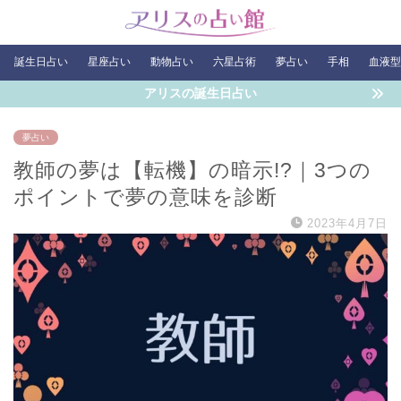
誕生日占い
星座占い
動物占い
六星占術
夢占い
手相
血液型
アリスの誕生日占い
夢占い
教師の夢は【転機】の暗示!?｜3つの
ポイントで夢の意味を診断
2023年4月7日