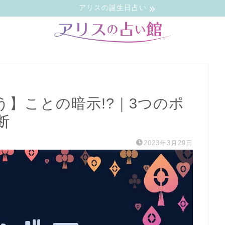
アリスの誕生日占い
】ことの暗示!?｜3つのポ
断
2023年3月29日