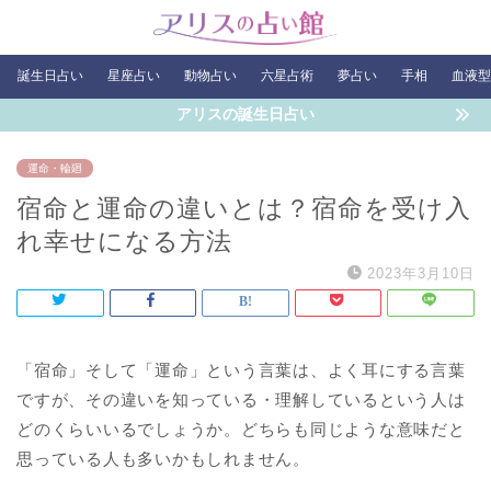
誕生日占い
星座占い
動物占い
六星占術
夢占い
手相
血液型
アリスの誕生日占い
運命・輪廻
宿命と運命の違いとは？宿命を受け入
れ幸せになる方法
2023年3月10日
「宿命」そして「運命」という言葉は、よく耳にする言葉
ですが、その違いを知っている・理解しているという人は
どのくらいいるでしょうか。どちらも同じような意味だと
思っている人も多いかもしれません。