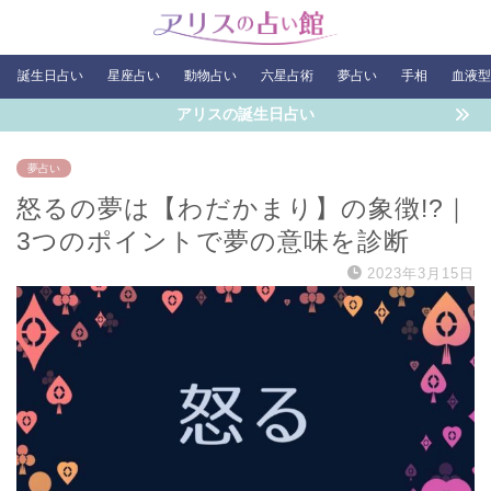
誕生日占い
星座占い
動物占い
六星占術
夢占い
手相
血液型
アリスの誕生日占い
夢占い
怒るの夢は【わだかまり】の象徴!?｜
3つのポイントで夢の意味を診断
2023年3月15日