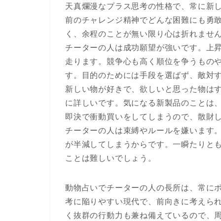
天真爛漫なプラス思考の性格で、常に新
前のチャレンジ精神でどんな困難にも勇
く、余程のことが無い限り心は折れませ
チーターの人は成功願望が強いです。上
走ります。競争心も高く順位を争うもの
す。目的のためには手段を選ばず、敵対
新しい物が好きで、欲しいと思った物は
に詳しいです。気になる新製品のことは
即決で衝動買いをしてしまうので、散財
チーターの人は束縛やルールを嫌います
が半減してしまうからです。一瞬たりと
ことは難しいでしょう。
動物占いでチーターの人の長所は、常に
考に陥りやすい現代で、前向きに考えら
く抜群の行動力も兼ね備えているので、