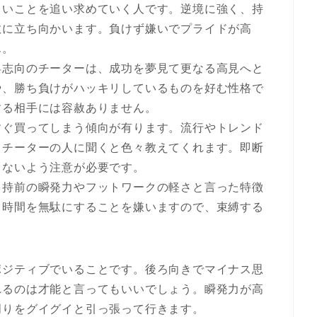
しいことを追い求めていく人です。逆境に強く、持
敢に立ち向かいます。負けず嫌いでプライドが高
ん。
昇志向のチーターは、成功を夢見て更なる高見へと
や、勝ち負けがハッキリしているものを好む性格で
する相手には容赦ありません。
すぐ買ってしまう傾向が有ります。流行やトレンド
、チーターの人に聞くと色々教えてくれます。即断
しないよう注意が必要です。
。持前の瞬発力やフットワークの軽さと言った特徴
も時間を無駄にすることを嫌いますので、束縛する
ポジティブでいることです。後ろ向きでマイナス思
れるのは才能と言ってもいいでしょう。瞬発力が高
周りをグイグイと引っ張って行きます。