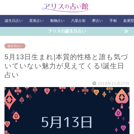
誕生日占い
星座占い
動物占い
六星占術
夢占い
手相
血液型
アリスの誕生日占い
誕生日占い
5月13日生まれ|本質的性格と誰も気づ
いていない魅力が見えてくる!誕生日
占い
2018年11月27日