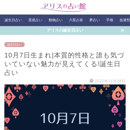
誕生日占い
星座占い
動物占い
六星占術
夢占い
手相
血液型
アリスの誕生日占い
誕生日占い
10月7日生まれ|本質的性格と誰も気づ
いていない魅力が見えてくる!誕生日
占い
2022年11月28日