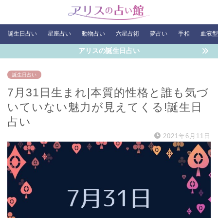
誕生日占い
星座占い
動物占い
六星占術
夢占い
手相
血液型
アリスの誕生日占い
誕生日占い
7月31日生まれ|本質的性格と誰も気づ
いていない魅力が見えてくる!誕生日
占い
2021年6月11日