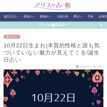
誕生日占い
星座占い
動物占い
六星占術
夢占い
手相
血液型
アリスの誕生日占い
誕生日占い
10月22日生まれ|本質的性格と誰も気
づいていない魅力が見えてくる!誕生
日占い
2020年1月20日