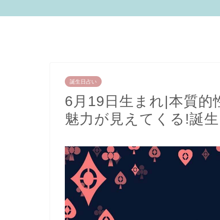
誕生日占い
6月19日生まれ|本質
魅力が見えてくる!誕