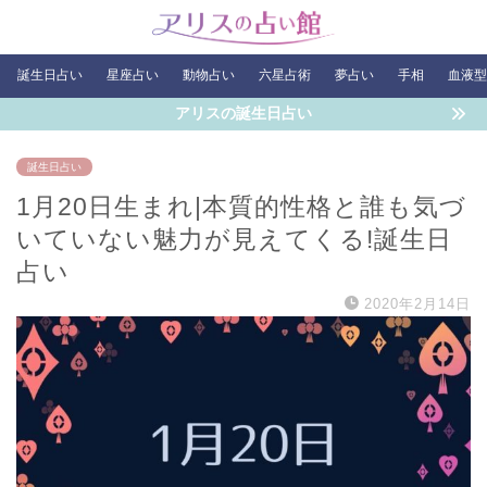
誕生日占い
星座占い
動物占い
六星占術
夢占い
手相
血液型
アリスの誕生日占い
誕生日占い
1月20日生まれ|本質的性格と誰も気づ
いていない魅力が見えてくる!誕生日
占い
2020年2月14日