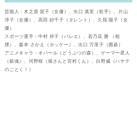
芸能人：木之原 賀子（女優）、矢口 真里（歌手）、片山
淳子（女優）、高田 紗千子（タレント）、久我 陽子（女
優）
スポーツ選手：中村 祥子（バレエ）、若乃花 勝 （相
撲）、森本 さかえ（ホッケー）、出口 万里子（囲碁）
アニメキャラ：オパール（どうぶつの森）、ゲーマー星人
（銀魂）、河野桜（堀さんと宮村くん）、白野威（ハヤテ
のごとく！）