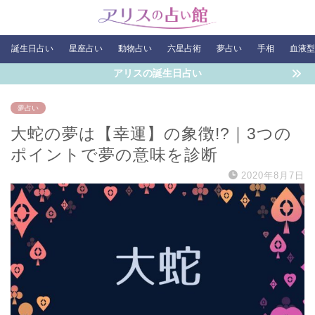
誕生日占い
星座占い
動物占い
六星占術
夢占い
手相
血液型
アリスの誕生日占い
夢占い
大蛇の夢は【幸運】の象徴!?｜3つの
ポイントで夢の意味を診断
2020年8月7日