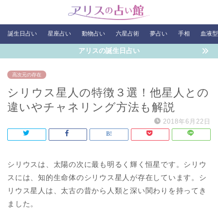
誕生日占い
星座占い
動物占い
六星占術
夢占い
手相
血液型
アリスの誕生日占い
高次元の存在
シリウス星人の特徴３選！他星人との
違いやチャネリング方法も解説
2018年6月22日
シリウスは、太陽の次に最も明るく輝く恒星です。シリウ
スには、知的生命体のシリウス星人が存在しています。シ
リウス星人は、太古の昔から人類と深い関わりを持ってき
ました。