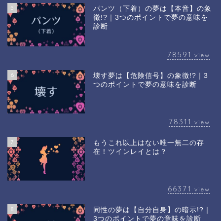
5
パンツ（下着）の夢は【本音】の象
徴!?｜3つのポイントで夢の意味を
診断
78591
view
6
壊す夢は【危険信号】の象徴!?｜3
つのポイントで夢の意味を診断
78311
view
7
もうこれ以上はない唯一無二の存
在！ツインレイとは？
66371
view
8
同性の夢は【自分自身】の暗示!?｜
3つのポイントで夢の意味を診断