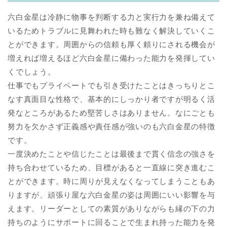
六白金星は冷静に物事を判断する力と実行力を兼ね備えて
いるためトラブルに見舞われた時も難なく解決していくこ
とができます。周囲からの信頼も厚く頼りにされる機会が
増えれば増えるほど六白金星に備わった能力を発揮してい
くでしょう。
仕事でもプライベートでも引き受けたことはきっちりとこ
なす真面目な性格で、基本的にしっかり者ですが明るく活
発なところがあるため堅苦しさはありません。なにごとも
努力を欠かさず正義感や責任感が強いのも六白金星の特徴
です。
一度決めたことや信じたことは最後まで貫く信念の強さを
持ち合わせているため、目標があると一直線に突き進むこ
とができます。時に周りが見えなくなってしまうこともあ
りますが、頑張り屋な六白金星の姿は周囲にいい影響を与
えます。リーダーとしての素質がありながらも縁の下の力
持ちのようにサポートに回ることで生まれ持った能力を発