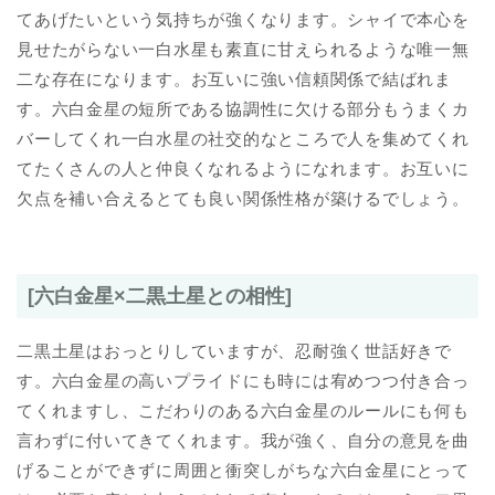
てあげたいという気持ちが強くなります。シャイで本心を
見せたがらない一白水星も素直に甘えられるような唯一無
二な存在になります。お互いに強い信頼関係で結ばれま
す。六白金星の短所である協調性に欠ける部分もうまくカ
バーしてくれ一白水星の社交的なところで人を集めてくれ
てたくさんの人と仲良くなれるようになれます。お互いに
欠点を補い合えるとても良い関係性格が築けるでしょう。
[六白金星×二黒土星との相性]
二黒土星はおっとりしていますが、忍耐強く世話好きで
す。六白金星の高いプライドにも時には宥めつつ付き合っ
てくれますし、こだわりのある六白金星のルールにも何も
言わずに付いてきてくれます。我が強く、自分の意見を曲
げることができずに周囲と衝突しがちな六白金星にとって