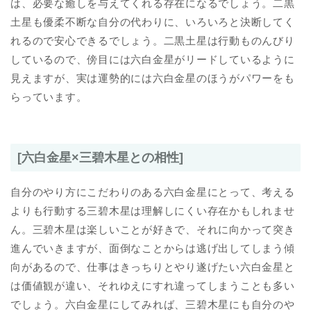
は、必要な癒しを与えてくれる存在になるでしょう。二黒
土星も優柔不断な自分の代わりに、いろいろと決断してく
れるので安心できるでしょう。二黒土星は行動ものんびり
しているので、傍目には六白金星がリードしているように
見えますが、実は運勢的には六白金星のほうがパワーをも
らっています。
[六白金星×三碧木星との相性]
自分のやり方にこだわりのある六白金星にとって、考える
よりも行動する三碧木星は理解しにくい存在かもしれませ
ん。三碧木星は楽しいことが好きで、それに向かって突き
進んでいきますが、面倒なことからは逃げ出してしまう傾
向があるので、仕事はきっちりとやり遂げたい六白金星と
は価値観が違い、それゆえにすれ違ってしまうことも多い
でしょう。六白金星にしてみれば、三碧木星にも自分のや