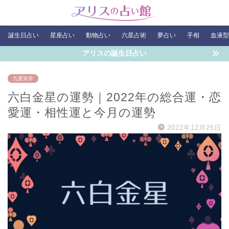
誕生日占い
星座占い
動物占い
六星占術
夢占い
手相
血液型
アリスの誕生日占い
九星気学
六白金星の運勢｜2022年の総合運・恋
愛運・相性運と今月の運勢
2022年12月26日