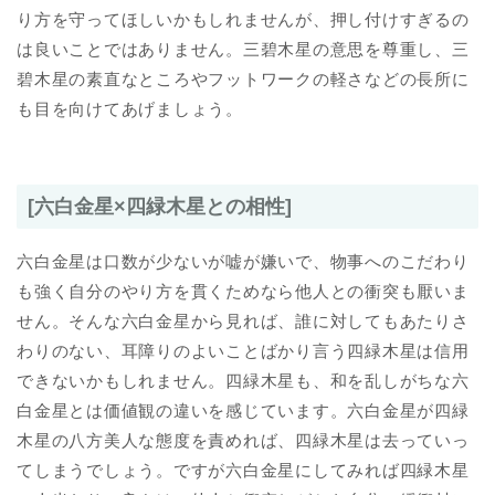
り方を守ってほしいかもしれませんが、押し付けすぎるの
は良いことではありません。三碧木星の意思を尊重し、三
碧木星の素直なところやフットワークの軽さなどの長所に
も目を向けてあげましょう。
[六白金星×四緑木星との相性]
六白金星は口数が少ないが嘘が嫌いで、物事へのこだわり
も強く自分のやり方を貫くためなら他人との衝突も厭いま
せん。そんな六白金星から見れば、誰に対してもあたりさ
わりのない、耳障りのよいことばかり言う四緑木星は信用
できないかもしれません。四緑木星も、和を乱しがちな六
白金星とは価値観の違いを感じています。六白金星が四緑
木星の八方美人な態度を責めれば、四緑木星は去っていっ
てしまうでしょう。ですが六白金星にしてみれば四緑木星