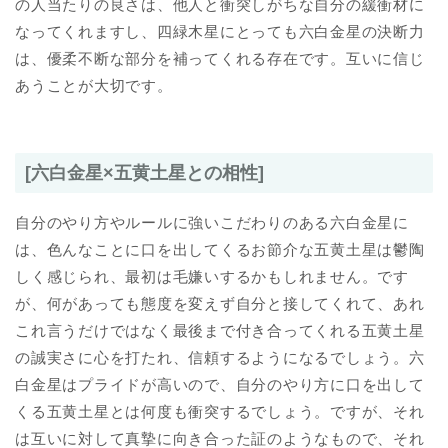
の人当たりの良さは、他人と衝突しがちな自分の緩衝材に
なってくれますし、四緑木星にとっても六白金星の決断力
は、優柔不断な部分を補ってくれる存在です。互いに信じ
あうことが大切です。
[六白金星×五黄土星との相性]
自分のやり方やルールに強いこだわりのある六白金星に
は、色んなことに口を出してくるお節介な五黄土星は鬱陶
しく感じられ、最初は毛嫌いするかもしれません。です
が、何があっても態度を変えず自分と接してくれて、あれ
これ言うだけではなく最後まで付き合ってくれる五黄土星
の誠実さに心を打たれ、信頼するようになるでしょう。六
白金星はプライドが高いので、自分のやり方に口を出して
くる五黄土星とは何度も衝突するでしょう。ですが、それ
は互いに対して真摯に向き合った証のようなもので、それ