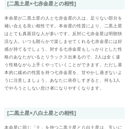
[二黒土星×七赤金星との相性]
本命星が二黒土星の人と七赤金星の人は、足りない部分を
補い合える良い相性です。本命星の性質により、二黒土星
はとても真面目な人が多いです。反対に七赤金星は明朗快
活な人。いつも朗らかで楽しませてくれる七赤金星には好
感が持てるでしょう。対する七赤金星もしっかりとした性
格のあなたがいるとリラックス出来るので、2人は全く違
う性格ながら上手くやっていくことができます。ただし基
本的に緩めの性質を持つ七赤金星を、甘やかし過ぎないよ
うに注意しましょう。あなたに依存しすぎると、何も1人
でやろうとしない怠け者になりやすくなります。
[二黒土星×八白土星との相性]
本命星に同じ「土」を持つ二黒土星と八白土星は、互いに