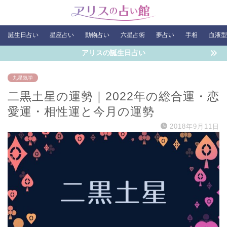
誕生日占い
星座占い
動物占い
六星占術
夢占い
手相
血液型
アリスの誕生日占い
九星気学
二黒土星の運勢｜2022年の総合運・恋
愛運・相性運と今月の運勢
2018年9月11日