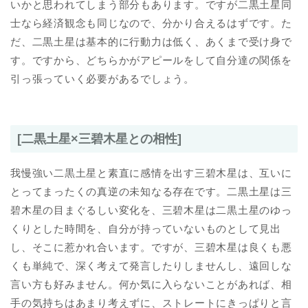
いかと思われてしまう部分もあります。ですが二黒土星同
士なら経済観念も同じなので、分かり合えるはずです。た
だ、二黒土星は基本的に行動力は低く、あくまで受け身で
す。ですから、どちらかがアピールをして自分達の関係を
引っ張っていく必要があるでしょう。
[二黒土星×三碧木星との相性]
我慢強い二黒土星と素直に感情を出す三碧木星は、互いに
とってまったくの真逆の未知なる存在です。二黒土星は三
碧木星の目まぐるしい変化を、三碧木星は二黒土星のゆっ
くりとした時間を、自分が持っていないものとして見出
し、そこに惹かれ合います。ですが、三碧木星は良くも悪
くも単純で、深く考えて発言したりしませんし、遠回しな
言い方も好みません。何か気に入らないことがあれば、相
手の気持ちはあまり考えずに、ストレートにきっぱりと言