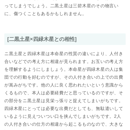
ってしまうでしょう。二黒土星は三碧木星のその物言い
に、傷つくこともあるかもしれません。
[二黒土星×四緑木星との相性]
ニ黒土星と四緑木星は本命星の性質の違いにより、人付き
合いなどでの考え方に相違が見られます。お互いの考え方
を理解するようにしましょう。本命星が四緑木星の人は集
団での行動を好むのですが、その人付き合いの上での出費
が嵩みがちです。他の人に良く思われたいという意識から
くるもので、本人は必要経費だと思っているのですが、そ
の部分をニ黒土星は見栄っ張りと捉えてしまいがちです。
四緑木星にとっては必要な出費だとしても、無駄遣いして
いるように見えついつい口を挟んでしまいがちです。2人
の人付き合いの仕方の相違から起こるものなので、大きな