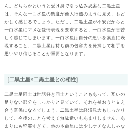
ん。どちらかというと受け身で引っ込み思案な二黒土星
は、そんな一白水星の態度が他人行儀のように見え、もど
かしく感じるでしょう。ただし、二黒土星が不安だからと
一白水星にマメな愛情表現を要求すると、一白水星が息苦
しく感じてしまいます。一白水星は自分の思いを素直に表
現すること、二黒土星は持ち前の包容力を発揮して相手を
思いやり信じることが重要となります。
[二黒土星×二黒土星との相性]
二黒土星同士は世話好き同士ということもあって、互いの
足りない部分をしっかりと見ていて、それを補おうと支え
合う関係になるでしょう。二黒土星は経済観念もしっかり
して、今後のことを考えて無駄遣いもあまりしません。あ
まりにも堅実すぎて、他の本命星には少しケチなんじゃな