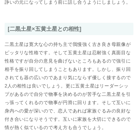
諍いの元になってしまう前に話し合うようにしましょう。
[二黒土星×五黄土星との相性]
二黒土星は寛大な心の持ち主で我慢強く古き良き母親像が
ピッタリな性格です。そして五黄土星は忍耐強く真面目な
性格ですが自分の意見を曲げないところもあるので強引に
相手を振り回してしまうこともあります。しかし、振り回
されても器の広いのであまり気にならず優しく接するので
2人の相性は良いでしょう。更に五黄土星はリーダーシッ
プがあるので自分で物事を決めるのが苦手な二黒土星を引
っ張ってくれるので物事が円滑に回ります。そして互いに
身内への愛が深いので、恋人であれば家族ぐるみの良好な
付き合いになりそうです。互いに家族を大切にできるので
情が熱く似ているので考え方も合うでしょう。