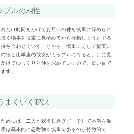
ップルの相性
どれだけ時間をかけてお互いの仲を慎重に深められ
抱強く物事を慎重に見極めてから行動しようとする
を持ち合わせていることから、慎重にそして堅実に
座の彼と山羊座の彼女がカップルになると、目に見
をかけてゆっくりと仲を深めていくので、長い目で
きます。
うまくいく秘訣
くためには、二人が我慢し過ぎず、そして不満を溜
蠍座は基本的に忍耐強く慎重であるのが特徴的で