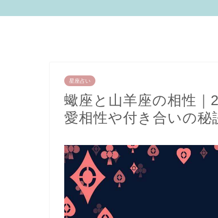
星座占い
蠍座と山羊座の相性｜
愛相性や付き合いの秘