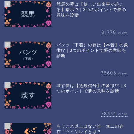
4
競馬の夢は【嬉しい出来事が起こ
る】暗示!?｜3つのポイントで夢の
意味を診断
81778
view
5
パンツ（下着）の夢は【本音】の象
徴!?｜3つのポイントで夢の意味を
診断
78606
view
6
壊す夢は【危険信号】の象徴!?｜3
つのポイントで夢の意味を診断
78334
view
7
もうこれ以上はない唯一無二の存
在！ツインレイとは？