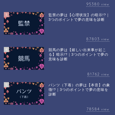
95380
view
3
監禁の夢は【心理状況】の暗示!?｜
3つのポイントで夢の意味を診断
87803
view
4
競馬の夢は【嬉しい出来事が起こ
る】暗示!?｜3つのポイントで夢の
意味を診断
81762
view
5
パンツ（下着）の夢は【本音】の象
徴!?｜3つのポイントで夢の意味を
診断
78584
view