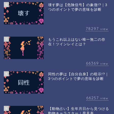
6
壊す夢は【危険信号】の象徴!?｜3
つのポイントで夢の意味を診断
78297
view
7
もうこれ以上はない唯一無二の存
在！ツインレイとは？
66369
view
8
同性の夢は【自分自身】の暗示!?｜
3つのポイントで夢の意味を診断
66257
view
9
【動物占い】生年月日から見つける
動物キャラクター｜早見表