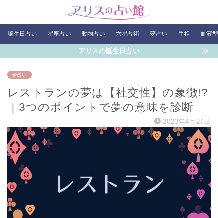
誕生日占い
星座占い
動物占い
六星占術
夢占い
手相
血液型
アリスの誕生日占い
夢占い
レストランの夢は【社交性】の象徴!?
｜3つのポイントで夢の意味を診断
2023年4月27日