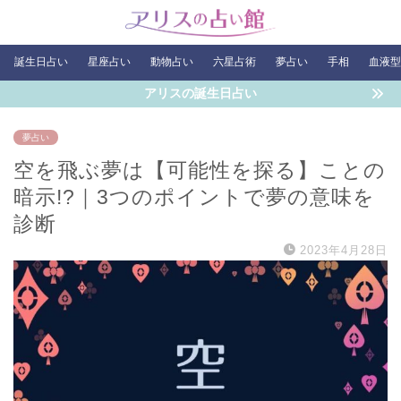
誕生日占い
星座占い
動物占い
六星占術
夢占い
手相
血液型
アリスの誕生日占い
夢占い
空を飛ぶ夢は【可能性を探る】ことの
暗示!?｜3つのポイントで夢の意味を
診断
2023年4月28日