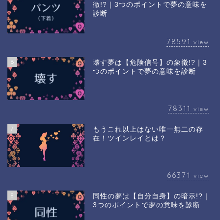
徴!?｜3つのポイントで夢の意味を
診断
78591
view
6
壊す夢は【危険信号】の象徴!?｜3
つのポイントで夢の意味を診断
78311
view
7
もうこれ以上はない唯一無二の存
在！ツインレイとは？
66371
view
8
同性の夢は【自分自身】の暗示!?｜
3つのポイントで夢の意味を診断