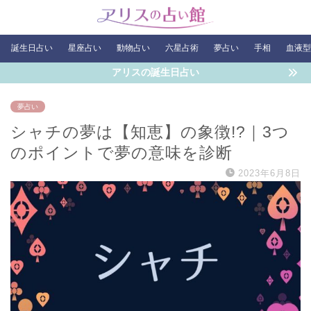
誕生日占い
星座占い
動物占い
六星占術
夢占い
手相
血液型
アリスの誕生日占い
夢占い
シャチの夢は【知恵】の象徴!?｜3つ
のポイントで夢の意味を診断
2023年6月8日