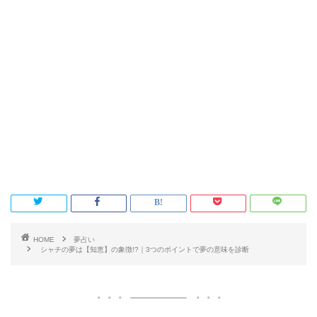
HOME
夢占い
シャチの夢は【知恵】の象徴!?｜3つのポイントで夢の意味を診断