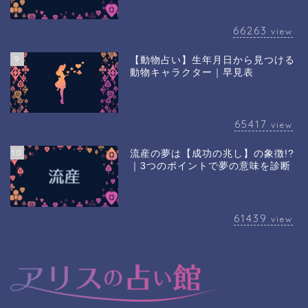
66263
view
9
【動物占い】生年月日から見つける
動物キャラクター｜早見表
65417
view
10
流産の夢は【成功の兆し】の象徴!?
｜3つのポイントで夢の意味を診断
61439
view