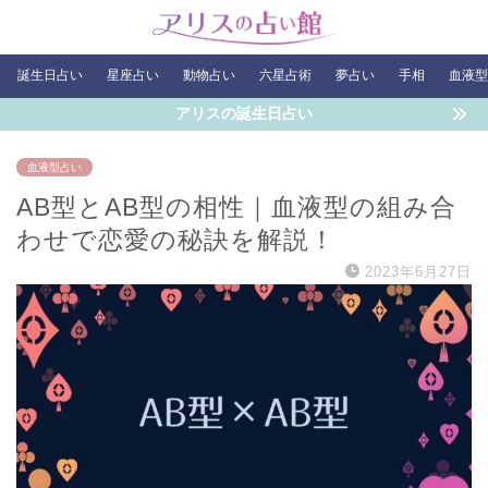
誕生日占い
星座占い
動物占い
六星占術
夢占い
手相
血液型
アリスの誕生日占い
血液型占い
AB型とAB型の相性｜血液型の組み合
わせで恋愛の秘訣を解説！
2023年6月27日