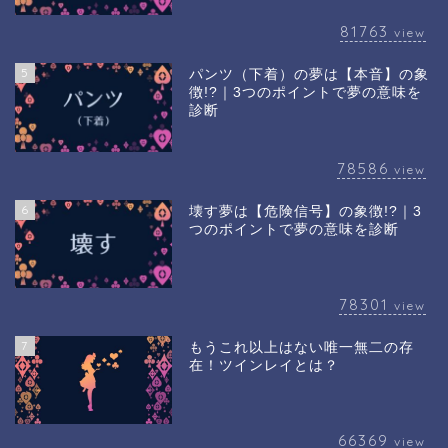
81763
view
5
パンツ（下着）の夢は【本音】の象
徴!?｜3つのポイントで夢の意味を
診断
78586
view
6
壊す夢は【危険信号】の象徴!?｜3
つのポイントで夢の意味を診断
78301
view
7
もうこれ以上はない唯一無二の存
在！ツインレイとは？
66369
view