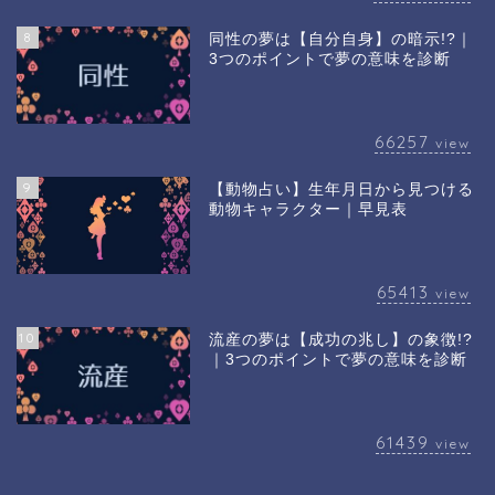
8
同性の夢は【自分自身】の暗示!?｜
3つのポイントで夢の意味を診断
66257
view
9
【動物占い】生年月日から見つける
動物キャラクター｜早見表
65413
view
10
流産の夢は【成功の兆し】の象徴!?
｜3つのポイントで夢の意味を診断
61439
view