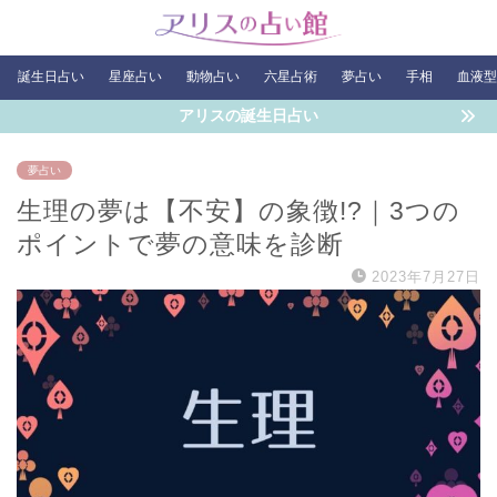
誕生日占い
星座占い
動物占い
六星占術
夢占い
手相
血液型
アリスの誕生日占い
夢占い
生理の夢は【不安】の象徴!?｜3つの
ポイントで夢の意味を診断
2023年7月27日