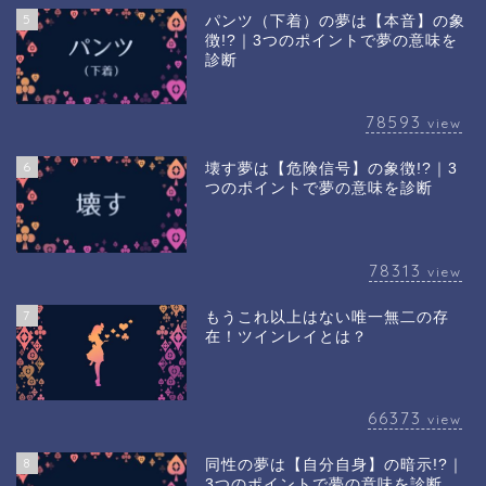
5
パンツ（下着）の夢は【本音】の象
徴!?｜3つのポイントで夢の意味を
診断
78593
view
6
壊す夢は【危険信号】の象徴!?｜3
つのポイントで夢の意味を診断
78313
view
7
もうこれ以上はない唯一無二の存
在！ツインレイとは？
66373
view
8
同性の夢は【自分自身】の暗示!?｜
3つのポイントで夢の意味を診断